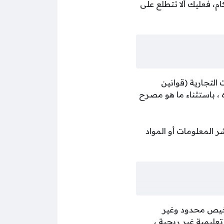
ام، فعليك ألا تتطلع على
لتجارية (قوانين
ه ، باستثناء ما هو مصرح
ر المعلومات أو المواد
رخيص محدود وغير
الك الشخصي والإستعمال العادل (Fair use) لأغراض تعليمية غير ربحية ،