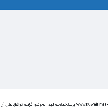
أهلا بك في موقع www.kuwaitimsakia.com بإستخدامك لهذا الموقع، فإنك ت